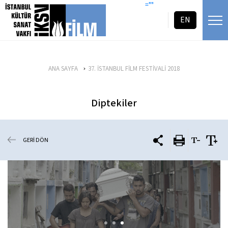
icerigi atla
=""
EN
ANA SAYFA
37. İSTANBUL FİLM FESTİVALİ 2018
Diptekiler
GERİ DÖN