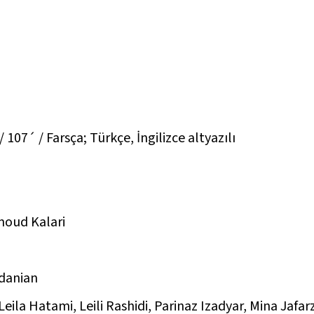
 107´ / Farsça; Türkçe, İngilizce altyazılı
oud Kalari
danian
eila Hatami, Leili Rashidi, Parinaz Izadyar, Mina Jafa