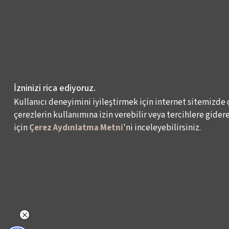
İzninizi rica ediyoruz.
Kullanıcı deneyimini iyileştirmek için internet sitemizde 
çerezlerin kullanımına izin verebilir veya tercihlere giderek
için
Çerez Aydınlatma Metni
'ni inceleyebilirsiniz.
NELER YAPIYORUZ?
BİZ KİMİZ?