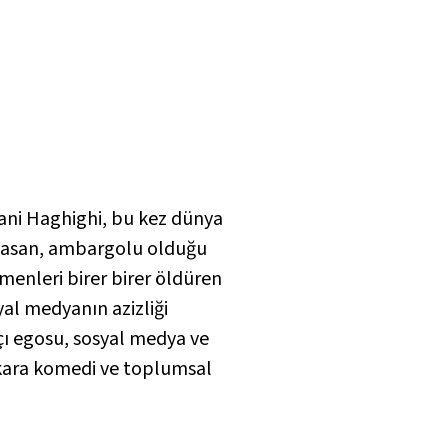
Mani Haghighi, bu kez dünya
ı Hasan, ambargolu olduğu
menleri birer birer öldüren
yal medyanın azizliği
tçı egosu, sosyal medya ve
r kara komedi ve toplumsal