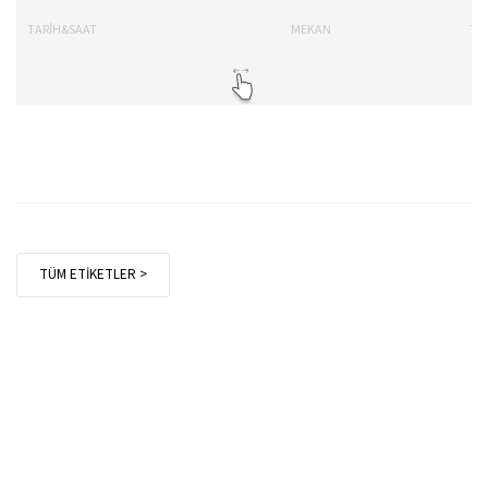
TARİH&SAAT
MEKAN
TA
TÜM ETİKETLER >