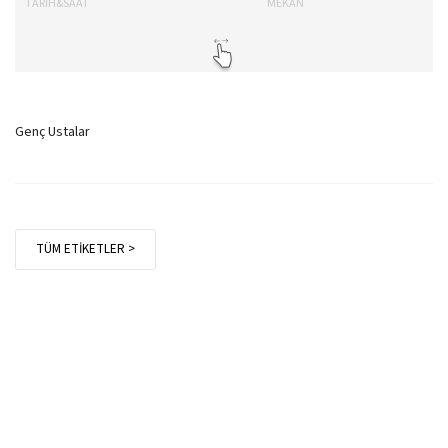
TARİH&SAAT
MEKAN
TA
Genç Ustalar
TÜM ETİKETLER >