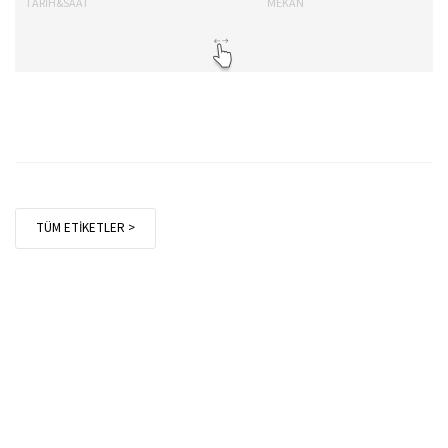
TARİH&SAAT
MEKAN
TA
TÜM ETİKETLER >