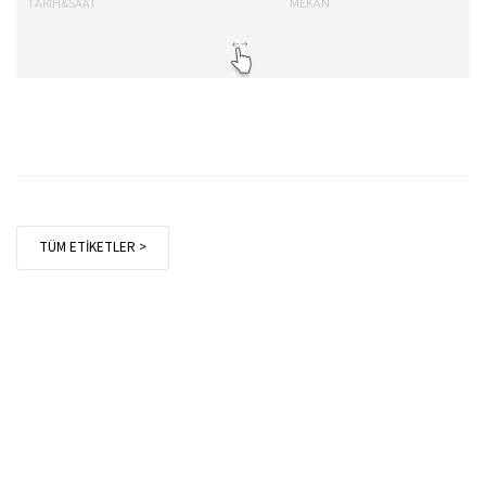
TARİH&SAAT
MEKAN
TA
TÜM ETİKETLER >