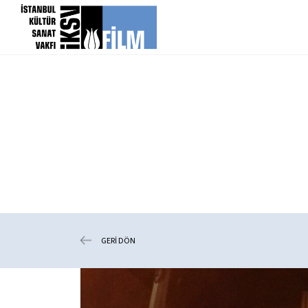
icerigi atla
GERİ DÖN