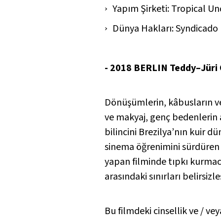
Yapım Şirketi: Tropical U
Dünya Hakları: Syndicado
- 2018 BERLIN Teddy–Jüri 
Dönüşümlerin, kâbusların ve 
ve makyaj, genç bedenlerin a
bilincini Brezilya’nın kuir d
sinema öğrenimini sürdüren 
yapan filminde tıpkı kurmacay
arasındaki sınırları belirsizleş
Bu filmdeki cinsellik ve / ve