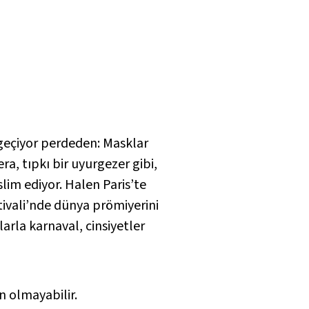
a geçiyor perdeden: Masklar
a, tıpkı bir uyurgezer gibi,
slim ediyor. Halen Paris’te
ivali’nde dünya prömiyerini
arla karnaval, cinsiyetler
un olmayabilir.