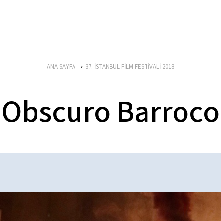
ANA SAYFA
37. İSTANBUL FİLM FESTİVALİ 2018
Obscuro Barroco