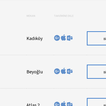
MEKAN
TAKVİMİNE EKLE
Kadıköy
B
Beyoğlu
B
Atlas 2
B