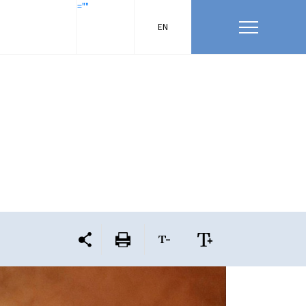
=""
EN