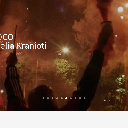
OCO
lia Kranioti