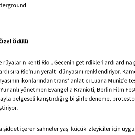
nderground
Özel Ödülü
rüyaların kenti Rio... Gecenin getirdikleri ardı ardın
rdı sıra Rio’nun yeraltı dünyasını renklendiriyor. Kamer
ünyasının ikonlarından trans* anlatıcı Luana Muniz’e te
Yunanlı yönetmen Evangelia Kranioti, Berlin Film Fest
la belgeseli karıştırdığı gibi şiirle deneme, protestol
tiriyor.
ya şiddet içeren sahneler yaşı küçük izleyiciler için uyg