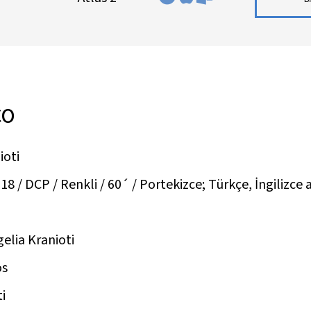
CO
ioti
/ DCP / Renkli / 60´ / Portekizce; Türkçe, İngilizce a
elia Kranioti
os
i