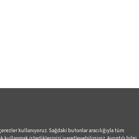
çerezler kullanıyoruz. Sağdaki butonlar aracılığıyla tüm
 kullanmak istediklerinizi işaretleyebilirsiniz. Ayrıntılı bilgi