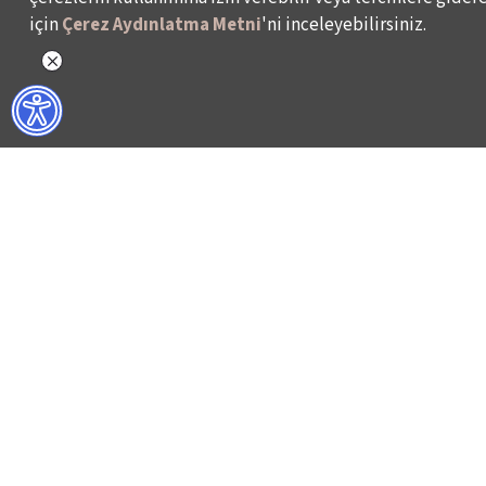
için
Çerez Aydınlatma Metni
'ni inceleyebilirsiniz.
NELER YAPIYORUZ?
BİZ KİMİZ?
İSTANBUL FİLM FESTİVALİ
HAKKIMIZDA
İSTANBUL MÜZİK FESTİVALİ
FAALİYET RAPORL
İSTANBUL CAZ FESTİVALİ
İKSV’DE ÇALIŞMA
İSTANBUL BİENALİ
BASIN
İSTANBUL TİYATRO FESTİVALİ
ARŞİV
FİLMEKİMİ
BİZE ULAŞIN
SALON İKSV
VENEDİK BİENALİ TÜRKİYE PAVYONU
LEYLA GENCER ŞAN YARIŞMASI