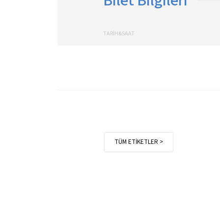
Bilet Bilgileri
TARİH&SAAT
TÜM ETİKETLER >