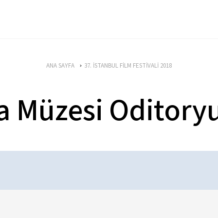
ANA SAYFA
37. İSTANBUL FİLM FESTİVALİ 2018
a Müzesi Oditor