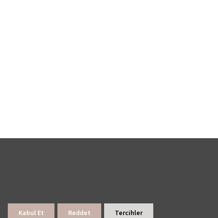
Kabul Et
Reddet
Tercihler