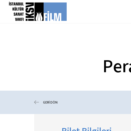
icerigi atla
Per
GERİ DÖN