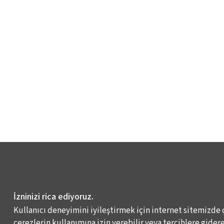
İzninizi rica ediyoruz.
Kullanıcı deneyimini iyileştirmek için internet sitemizde 
çerezlerin kullanımına izin verebilir veya tercihlere giderek