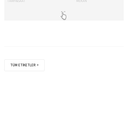
TARİH&SAAT
MEKAN
TA
TÜM ETİKETLER >