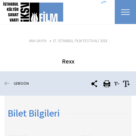
icerigi atla
=""
ANA SAYFA
37. İSTANBUL FİLM FESTİVALİ 2018
Rexx
GERİ DÖN
Bilet Bilgileri