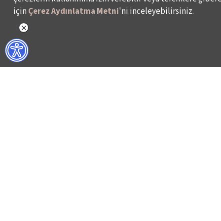
için
Çerez Aydınlatma Metni
'ni inceleyebilirsiniz.
NELER YAPIYORUZ?
BİZ KİMİZ?
İSTANBUL FİLM FESTİVALİ
HAKKIMIZDA
İSTANBUL MÜZİK FESTİVALİ
FAALİYET RAPORL
İSTANBUL CAZ FESTİVALİ
İKSV’DE ÇALIŞMA
İSTANBUL BİENALİ
BASIN
İSTANBUL TİYATRO FESTİVALİ
ARŞİV
FİLMEKİMİ
BİZE ULAŞIN
SALON İKSV
VENEDİK BİENALİ TÜRKİYE PAVYONU
LEYLA GENCER ŞAN YARIŞMASI