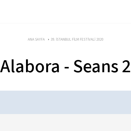
ANA SAYFA
39. İSTANBUL FİLM FESTİVALİ 2020
Alabora - Seans 2