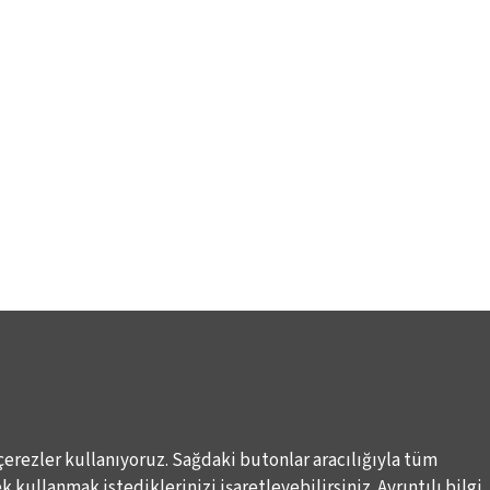
çerezler kullanıyoruz. Sağdaki butonlar aracılığıyla tüm
 kullanmak istediklerinizi işaretleyebilirsiniz. Ayrıntılı bilgi