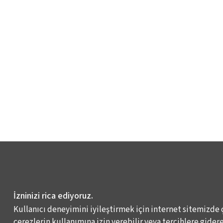
İzninizi rica ediyoruz.
Kullanıcı deneyimini iyileştirmek için internet sitemizde 
çerezlerin kullanımına izin verebilir veya tercihlere giderek