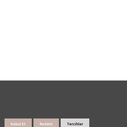
Kabul Et
Reddet
Tercihler