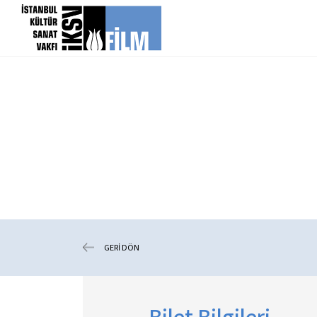
icerigi atla
GERİ DÖN