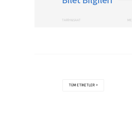
Bilet Bilgileri
TARİH&SAAT
ME
TÜM ETİKETLER >