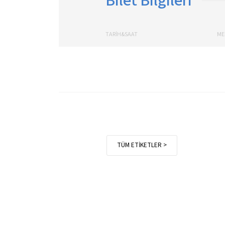
Bilet Bilgileri
TARİH&SAAT
ME
TÜM ETİKETLER >