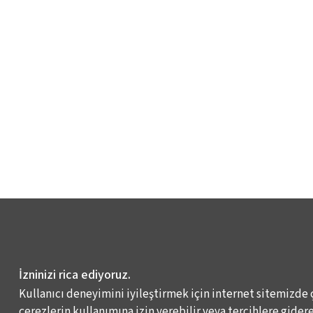
İzninizi rica ediyoruz.
Kullanıcı deneyimini iyileştirmek için internet sitemizde 
çerezlerin kullanımına izin verebilir veya tercihlere giderek