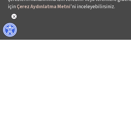
için
Çerez Aydınlatma Metni
'ni inceleyebilirsiniz.
NELER YAPIYORUZ?
BİZ KİMİZ?
İSTANBUL FİLM FESTİVALİ
HAKKIMIZDA
İSTANBUL MÜZİK FESTİVALİ
FAALİYET RAPORL
İSTANBUL CAZ FESTİVALİ
İKSV’DE ÇALIŞMA
İSTANBUL BİENALİ
BASIN
İSTANBUL TİYATRO FESTİVALİ
ARŞİV
FİLMEKİMİ
BİZE ULAŞIN
SALON İKSV
VENEDİK BİENALİ TÜRKİYE PAVYONU
LEYLA GENCER ŞAN YARIŞMASI