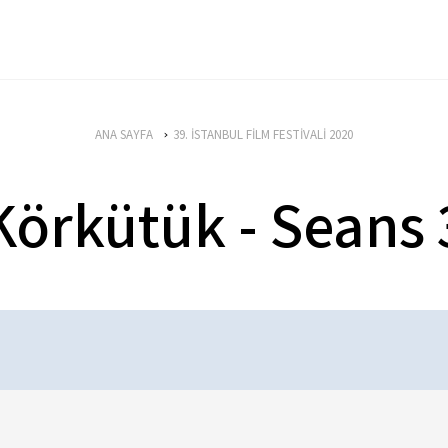
ANA SAYFA
39. İSTANBUL FİLM FESTİVALİ 2020
Körkütük - Seans 