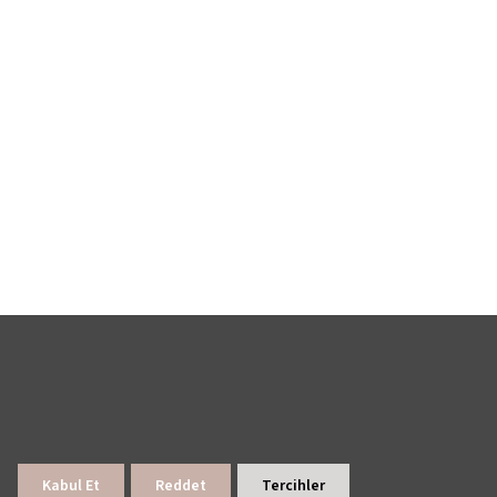
Kabul Et
Reddet
Tercihler