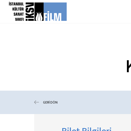
icerigi atla
GERİ DÖN