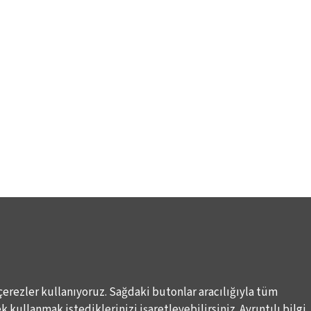
çerezler kullanıyoruz. Sağdaki butonlar aracılığıyla tüm
 kullanmak istediklerinizi işaretleyebilirsiniz. Ayrıntılı bilgi