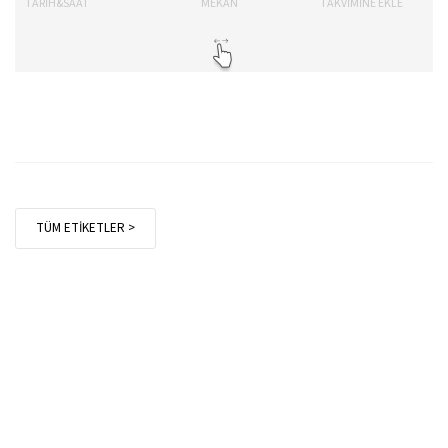
TARİH&SAAT
MEKAN
TAKVİMİNE EKLE
TÜM ETİKETLER >