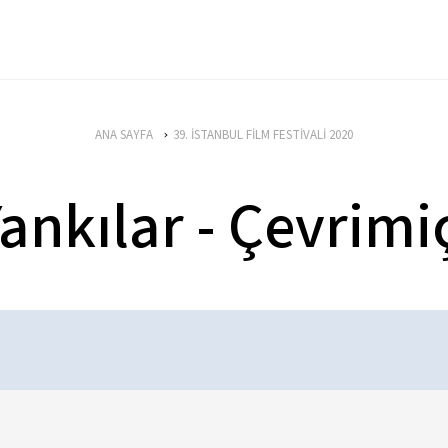
ANA SAYFA
39. İSTANBUL FİLM FESTİVALİ 2020
ankılar - Çevrimi