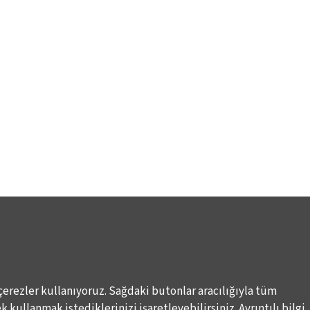
çerezler kullanıyoruz. Sağdaki butonlar aracılığıyla tüm
 kullanmak istediklerinizi işaretleyebilirsiniz. Ayrıntılı bilgi