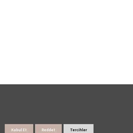
Kabul Et
Reddet
Tercihler