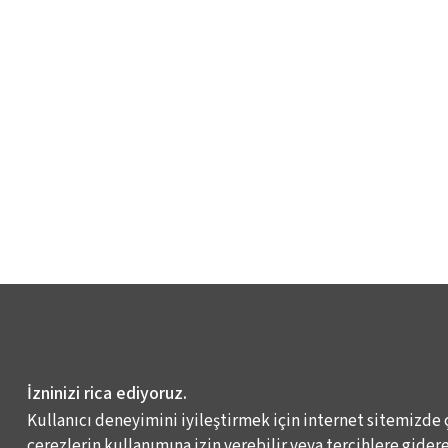
İzninizi rica ediyoruz.
Kullanıcı deneyimini iyileştirmek için internet sitemizde 
çerezlerin kullanımına izin verebilir veya tercihlere giderek