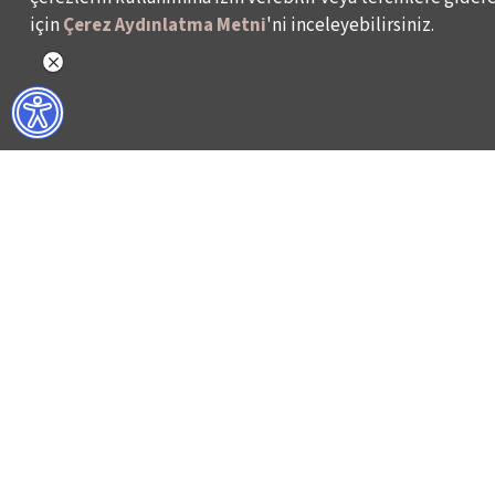
için
Çerez Aydınlatma Metni
'ni inceleyebilirsiniz.
NELER YAPIYORUZ?
BİZ KİMİZ?
İSTANBUL FİLM FESTİVALİ
HAKKIMIZDA
İSTANBUL MÜZİK FESTİVALİ
FAALİYET RAPORL
İSTANBUL CAZ FESTİVALİ
İKSV’DE ÇALIŞMA
İSTANBUL BİENALİ
BASIN
İSTANBUL TİYATRO FESTİVALİ
ARŞİV
FİLMEKİMİ
BİZE ULAŞIN
SALON İKSV
VENEDİK BİENALİ TÜRKİYE PAVYONU
LEYLA GENCER ŞAN YARIŞMASI