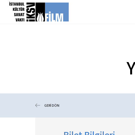
icerigi atla
Y
GERİ DÖN