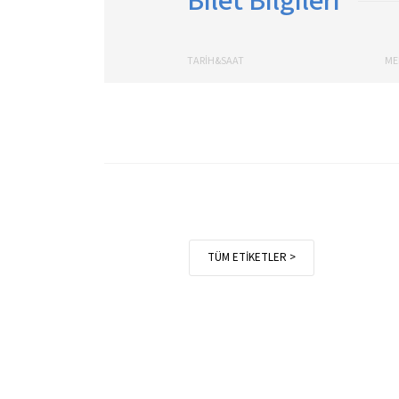
Bilet Bilgileri
TARİH&SAAT
ME
TÜM ETİKETLER >