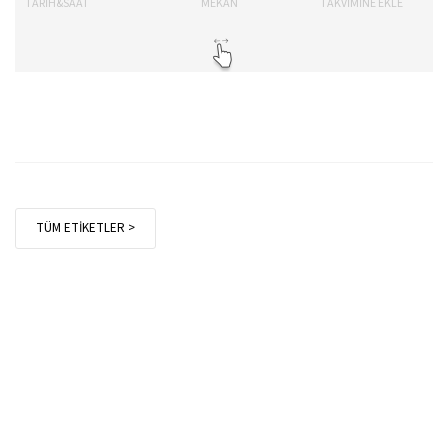
TARİH&SAAT
MEKAN
TAKVİMİNE EKLE
TÜM ETİKETLER >