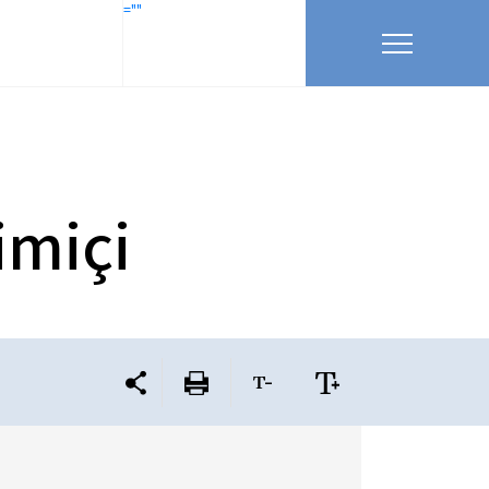
=""
imiçi