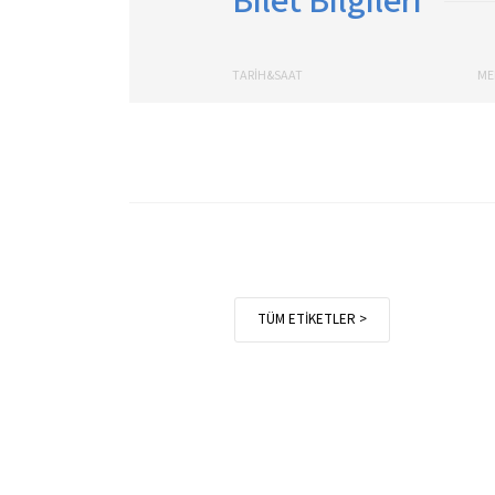
Bilet Bilgileri
TARİH&SAAT
ME
TÜM ETİKETLER >