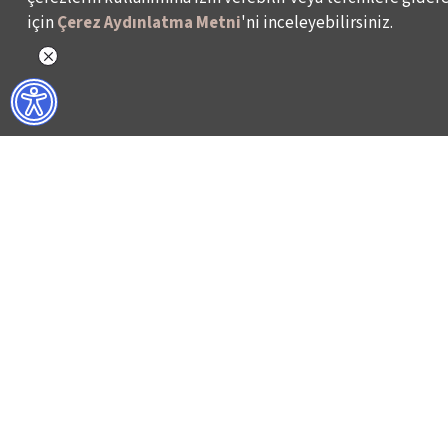
için
Çerez Aydınlatma Metni
'ni inceleyebilirsiniz.
NELER YAPIYORUZ?
BİZ KİMİZ?
İSTANBUL FİLM FESTİVALİ
HAKKIMIZDA
İSTANBUL MÜZİK FESTİVALİ
FAALİYET RAPORL
İSTANBUL CAZ FESTİVALİ
İKSV’DE ÇALIŞMA
İSTANBUL BİENALİ
BASIN
İSTANBUL TİYATRO FESTİVALİ
ARŞİV
FİLMEKİMİ
BİZE ULAŞIN
SALON İKSV
VENEDİK BİENALİ TÜRKİYE PAVYONU
LEYLA GENCER ŞAN YARIŞMASI