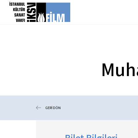
icerigi atla
Muha
GERİ DÖN