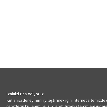
İzninizi rica ediyoruz.
Kullanıcı deneyimini iyileştirmek için internet sitemizde 
çerezlerin kullanımına izin verebilir veya tercihlere giderek