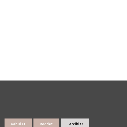
Kabul Et
Reddet
Tercihler