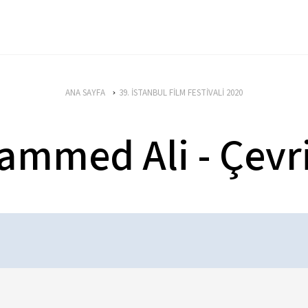
ANA SAYFA
39. İSTANBUL FİLM FESTİVALİ 2020
mmed Ali - Çevr