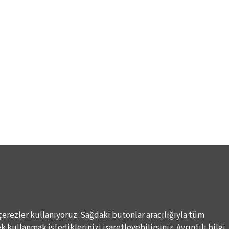
çerezler kullanıyoruz. Sağdaki butonlar aracılığıyla tüm
 kullanmak istediklerinizi işaretleyebilirsiniz. Ayrıntılı bilgi