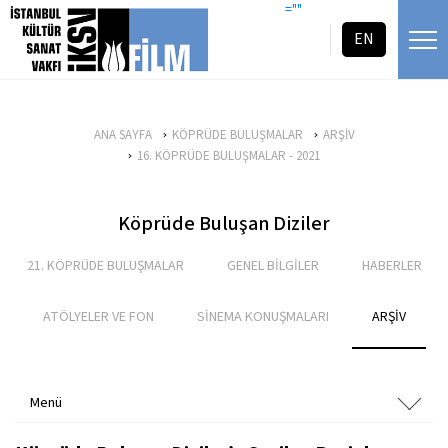
icerigi atla
=""
EN
ANA SAYFA
KÖPRÜDE BULUŞMALAR
ARŞİV
16. KÖPRÜDE BULUŞMALAR - 2021
Köprüde Buluşan Diziler
21. KÖPRÜDE BULUŞMALAR
GENEL BİLGİLER
HABERLER
ATÖLYELER VE FON
SİNEMA KONUŞMALARI
ARŞİV
Menü