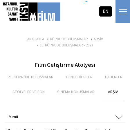
icerigi atla
=""
EN
ANA SAYFA
KÖPRÜDE BULUŞMALAR
ARŞİV
18. KÖPRÜDE BULUŞMALAR - 2023
Film Geliştirme Atölyesi
21. KÖPRÜDE BULUŞMALAR
GENEL BİLGİLER
HABERLER
ATÖLYELER VE FON
SİNEMA KONUŞMALARI
ARŞİV
Menü