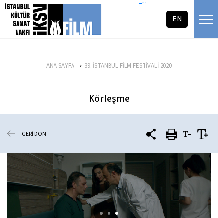
icerigi atla
=""
EN
ANA SAYFA
39. İSTANBUL FİLM FESTİVALİ 2020
Körleşme
GERİ DÖN