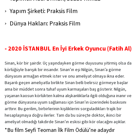
Yapım Şirketi: Praksis Film
Dünya Hakları: Praksis Film
- 2020 İSTANBUL En İyi Erkek Oyuncu (Fatih Al)
Sinan, kör bir şairdir. Üç yaşındayken görme duyusunu yitirmiş olsa da
körlüğüyle barışık bir insandır. Sinan’ın eşi Nilgün, Sinan’a görme
dünyasını armağan etmek ister ve onu ameliyat olmaya ikna eder.
Başarılı geçen ameliyatla birlikte Sinan belli belirsiz görmeye başlar
ama bir müddet sonra tuhaf uyum karmaşaları baş gösterir. Nilgün,
yaşanan kaosun körlükten kalma alışkanlıklarla ilgili olduğuna inanır ve
görme dünyasına uyum sağlaması için Sinan’ın üzerindeki baskısını
arttırır. Bu gerilim, birbirlerinin kişiliklerini sorguladıkları trajik bir
hesaplaşmaya doğru ilerler. Tam da bu süreçte doktor, ikinci bir
ameliyat olmadığı takdirde Sinan’ın eskisi gibi kör olacağını açıklar.
*Bu film Seyfi Teoman İlk Film Ödülü’ne adaydır