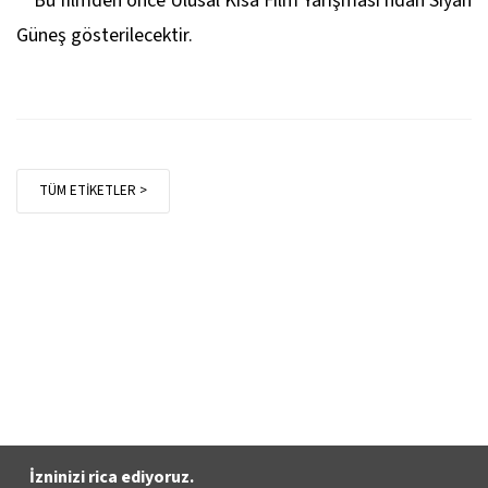
**Bu filmden önce Ulusal Kısa Film Yarışması'ndan
Siyah
Güneş
gösterilecektir.
TÜM ETİKETLER >
İzninizi rica ediyoruz.