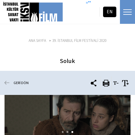
icerigi atla
=""
EN
ANA SAYFA
39. İSTANBUL FİLM FESTİVALİ 2020
Soluk
GERİ DÖN