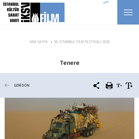
icerigi atla
=""
ANA SAYFA
39. İSTANBUL FİLM FESTİVALİ 2020
Tenere
GERİ DÖN