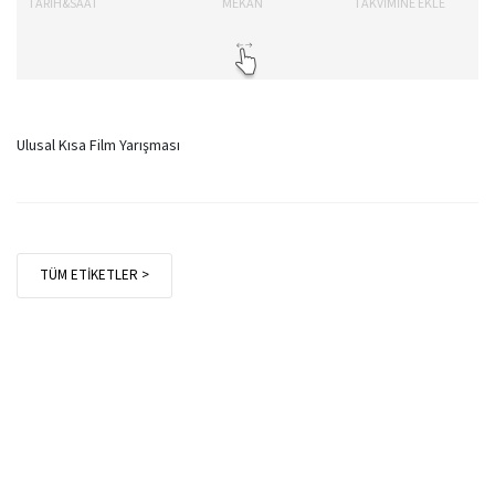
TARİH&SAAT
MEKAN
TAKVİMİNE EKLE
Ulusal Kısa Film Yarışması
TÜM ETİKETLER >