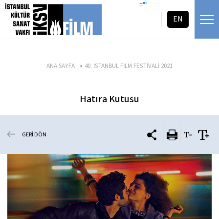
icerigi atla
=""
EN
ANA SAYFA
40. İSTANBUL FİLM FESTİVALİ 2021
Hatıra Kutusu
GERİ DÖN