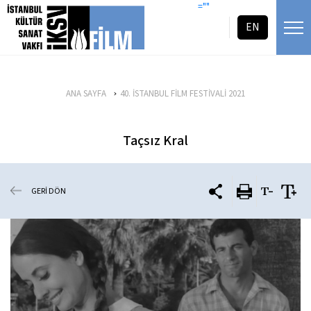
icerigi atla
=""
EN
ANA SAYFA
40. İSTANBUL FİLM FESTİVALİ 2021
Taçsız Kral
GERİ DÖN