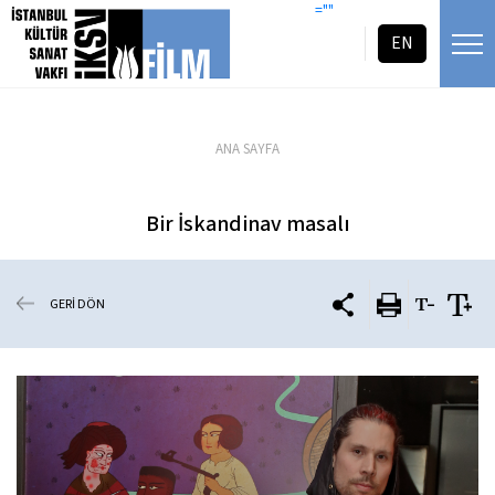
icerigi atla
=""
EN
ANA SAYFA
Bir İskandinav masalı
GERİ DÖN