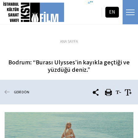
icerigi atla
=""
EN
ANA SAYFA
Bodrum: “Burası Ulysses’in kayıkla geçtiği ve
yüzdüğü deniz.”
GERİ DÖN