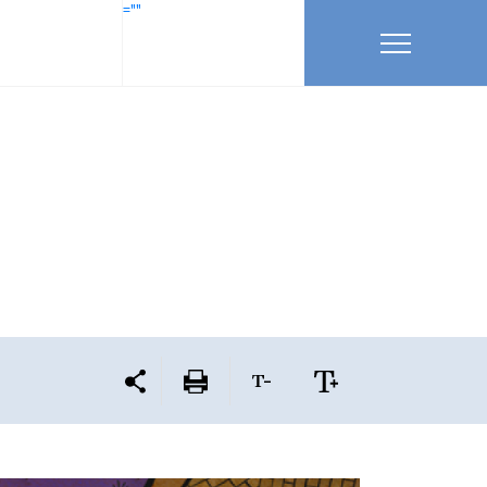
=""
n