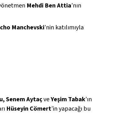
, yönetmen
Mehdi Ben Attia
’nın
lcho Manchevski
’nin katılımıyla
lu, Senem Aytaç
ve
Yeşim Tabak
’ın
arı
Hüseyin Cömert
’in yapacağı bu