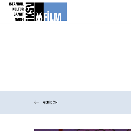
icerigi atla
GERİ DÖN