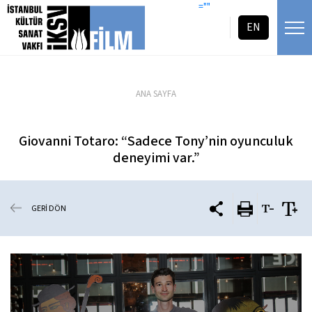
icerigi atla
=""
EN
ANA SAYFA
Giovanni Totaro: “Sadece Tony’nin oyunculuk
deneyimi var.”
GERİ DÖN