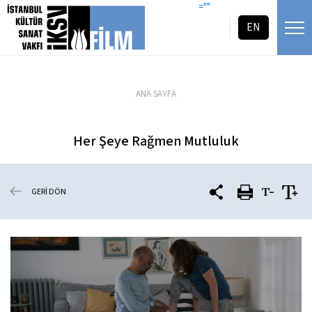
icerigi atla
=""
EN
ANA SAYFA
Her Şeye Rağmen Mutluluk
GERİ DÖN