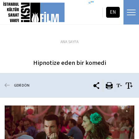
icerigi atla
=""
EN
ANA SAYFA
Hipnotize eden bir komedi
GERİ DÖN