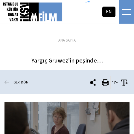
icerigi atla
=""
EN
ANA SAYFA
Yargıç Gruwez’in peşinde…
GERİ DÖN