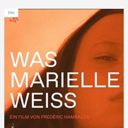
Film
TARİH
MEKAN
11 Nisan 2025 - 21:30
Sinematek/Sinema Evi
12 Nisan 2025 - 16:00
Beyoğlu Sineması
14 Nisan 2025 - 13:30
Cinewam City's 3