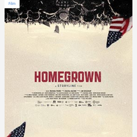
Film
TARİH
MEKAN
11 Nisan 2025 - 21:30
Paribu Cineverse Nautilus
13 Nisan 2025 - 11:00
Cinewam City's 7
15 Nisan 2025 - 13:30
Cinewam City's 3