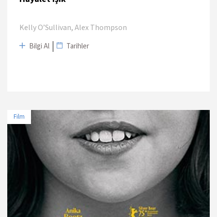
Kelly O’Sullivan, Alex Thompson
Bilgi Al
Tarihler
Film
TARİH
MEKAN
11 Nisan 2025 - 19:00
Beyoğlu Sineması
16 Nisan 2025 - 16:00
Kadıköy Sineması