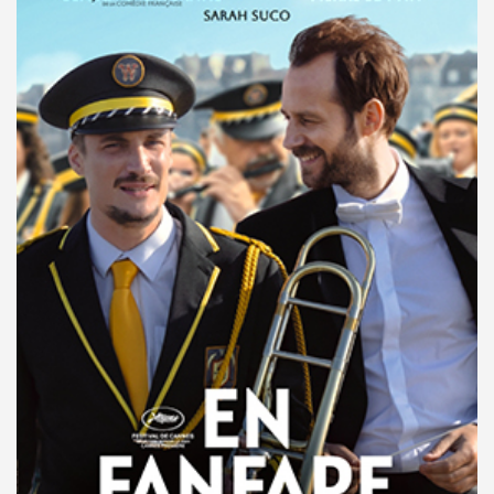
TARİH
MEKAN
12 Nisan 2025 - 11:00
Atlas 1948
14 Nisan 2025 - 13:30
Kadıköy Sineması
15 Nisan 2025 - 21:30
Cinewam City's 3