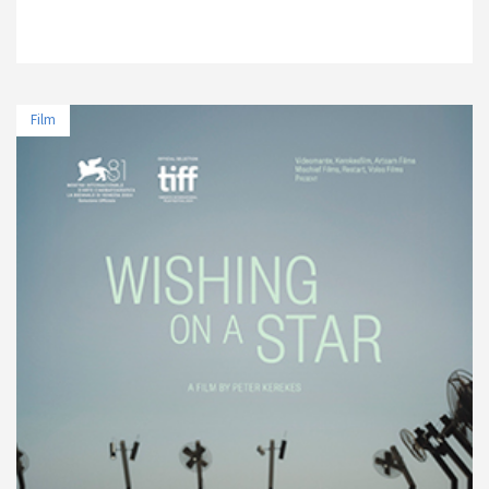
Film
TARİH
MEKAN
11 Nisan 2025 - 21:30
Beyoğlu Sineması
12 Nisan 2025 - 21:30
Sinematek/Sinema Evi
14 Nisan 2025 - 16:00
Cinewam City's 3