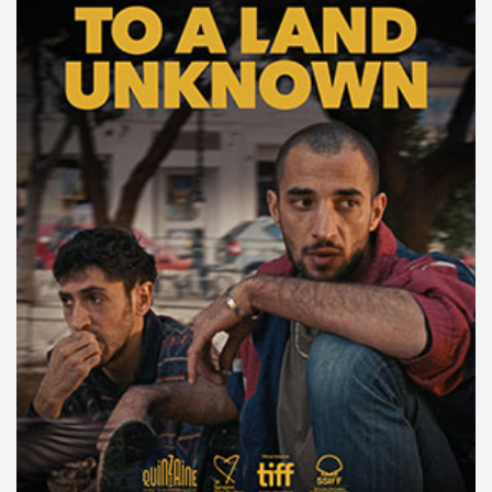
TARİH
MEKAN
12 Nisan 2025 - 11:00
Paribu Cineverse Nautilus
13 Nisan 2025 - 21:30
Cinewam City's 3
16 Nisan 2025 - 11:00
Atlas 1948