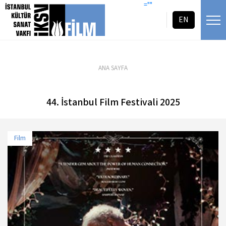
icerigi atla
=""
EN
ANA SAYFA
44. İstanbul Film Festivali 2025
Film
TARİH
MEKAN
11 Nisan 2025 - 19:00
Atlas 1948