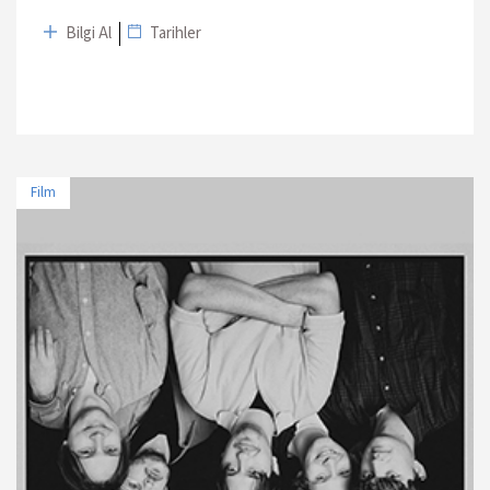
Bilgi Al
Tarihler
Film
TARİH
MEKAN
11 Nisan 2025 - 19:00
Cinewam City's 7
12 Nisan 2025 - 16:00
Paribu Cineverse Nautilus
15 Nisan 2025 - 11:00
Beyoğlu Sineması