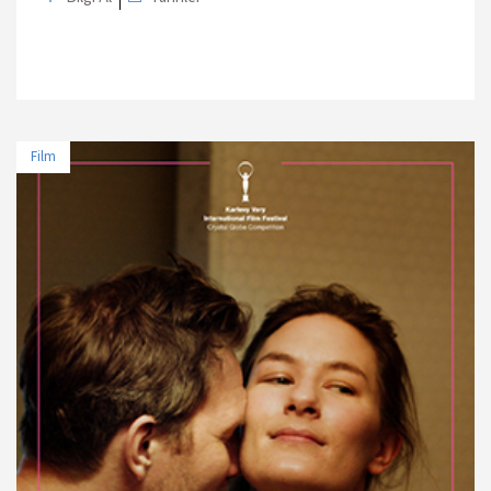
Film
TARİH
MEKAN
11 Nisan 2025 - 19:00
Paribu Cineverse Nautilus
12 Nisan 2025 - 16:00
Cinewam City's 7
18 Nisan 2025 - 11:00
Sinematek/Sinema Evi