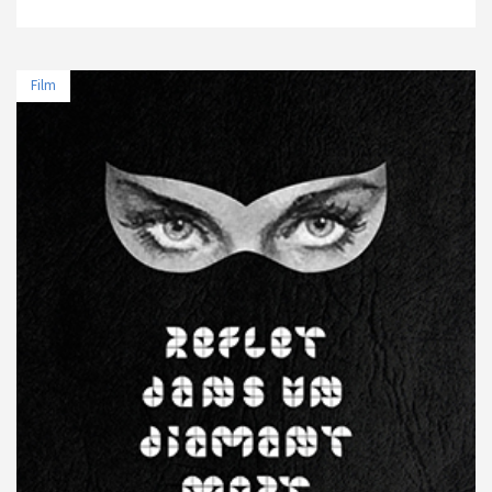
Film
TARİH
MEKAN
11 Nisan 2025 - 21:30
Cinewam City's 3
15 Nisan 2025 - 11:00
Atlas 1948
22 Nisan 2025 - 19:00
Paribu Cineverse Nautilus