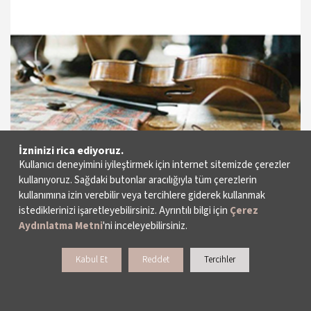
12 Nisan 2025 - 11:00
Beyoğlu Sineması
15 Nisan 2025 - 19:00
Cinewam City's 7
17 Nisan 2025 - 13:30
Paribu Cineverse Nautilus
İzninizi rica ediyoruz.
Kullanıcı deneyimini iyileştirmek için internet sitemizde çerezler
kullanıyoruz. Sağdaki butonlar aracılığıyla tüm çerezlerin
kullanımına izin verebilir veya tercihlere giderek kullanmak
istediklerinizi işaretleyebilirsiniz. Ayrıntılı bilgi için
Çerez
Aydınlatma Metni
'ni inceleyebilirsiniz.
Kabul Et
Reddet
Tercihler