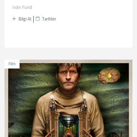
Iván Fund
Bilgi Al
Tarihler
Film
TARİH
MEKAN
11 Nisan 2025 - 19:00
Sinematek/Sinema Evi
13 Nisan 2025 - 13:30
Cinewam City's 3