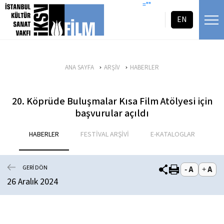
icerigi atla
=""
EN
ANA SAYFA
ARŞİV
HABERLER
20. Köprüde Buluşmalar Kısa Film Atölyesi için
başvurular açıldı
HABERLER
FESTİVAL ARŞİVİ
E-KATALOGLAR
GERİ DÖN
26 Aralık 2024