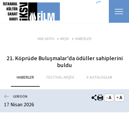
icerigi atla
=""
ANA SAYFA
ARŞİV
HABERLER
21. Köprüde Buluşmalar'da ödüller sahiplerini
buldu
HABERLER
FESTİVAL ARŞİVİ
E-KATALOGLAR
GERİ DÖN
17 Nisan 2026