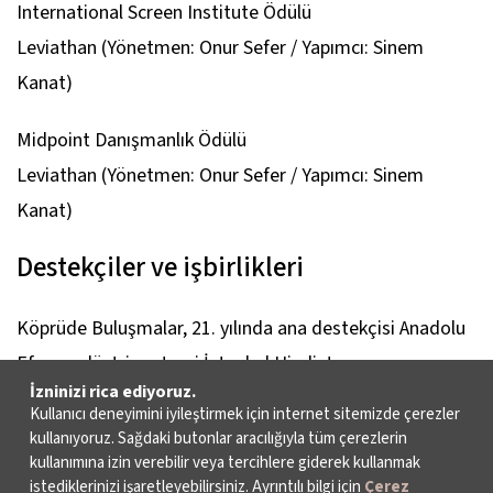
International Screen Institute Ödülü
Leviathan
(Yönetmen: Onur Sefer / Yapımcı: Sinem
Kanat)
Midpoint Danışmanlık Ödülü
Leviathan
(Yönetmen: Onur Sefer / Yapımcı: Sinem
Kanat)
Destekçiler ve işbirlikleri
Köprüde Buluşmalar, 21. yılında ana destekçisi Anadolu
Efes, endüstri partneri İstanbul Hindistan
İzninizi rica ediyoruz.
Başkonsolosluğu, ilk film sponsoru TÜRVAK, eğitim
Kullanıcı deneyimini iyileştirmek için internet sitemizde çerezler
programı destekçisi 19.30 Film ve ödül sponsorları
kullanıyoruz. Sağdaki butonlar aracılığıyla tüm çerezlerin
kullanımına izin verebilir veya tercihlere giderek kullanmak
Netflix, Mattepost, Melodika, Postgarden, Filmarka,
istediklerinizi işaretleyebilirsiniz. Ayrıntılı bilgi için
Çerez