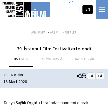
icerigi atla
=""
EN
ANA SAYFA
ARŞİV
HABERLER
39. İstanbul Film Festivali ertelendi
HABERLER
FESTİVAL ARŞİVİ
E-KATALOGLAR
GERİ DÖN
13 Mart 2020
Dünya Sağlık Örgütü tarafından pandemi olarak