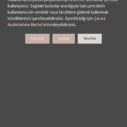
Festival Sponsoru: N Kolay
kullanıyoruz. Sağdaki butonlar aracılığıyla tüm çerezlerin
kullanımına izin verebilir veya tercihlere giderek kullanmak
istediklerinizi işaretleyebilirsiniz. Ayrıntılı bilgi için
Çerez
Yüksek Katkı Sağlayan Kuruluş: Anadolu Efes
Aydınlatma Metni
'ni inceleyebilirsiniz.
Yüksek Katkıda Bulunan Tema Sponsorları:
Kabul Et
Reddet
Tercihler
N Kolay – "N Kolay Galaları"
Kahve Dünyası – "Devriâlem" / "Genç Ustalar"
Paribu – "Yeni Bakışlar"
Tema Sponsorları:
Ali Muhiddin Hacı Bekir – "Antidepresan"
Getir Araç – "Cinemania"