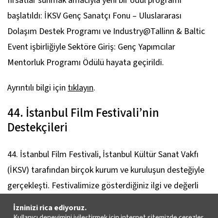
fırsatlar sunmak amacıyla yeni bir ödül programı
başlatıldı: İKSV Genç Sanatçı Fonu – Uluslararası
Dolaşım Destek Programı ve Industry@Tallinn & Baltic
Event işbirliğiyle Sektöre Giriş: Genç Yapımcılar
Mentorluk Programı Ödülü hayata geçirildi.
Ayrıntılı bilgi için
tıklayın
.
44. İstanbul Film Festivali’nin
Destekçileri
44. İstanbul Film Festivali, İstanbul Kültür Sanat Vakfı
(İKSV) tarafından birçok kurum ve kuruluşun desteğiyle
gerçekleşti. Festivalimize gösterdiğiniz ilgi ve değerli
desteğiniz için teşekkür ederiz.
İzninizi rica ediyoruz.
Kullanıcı deneyimini iyileştirmek için internet sitemizde çerezler