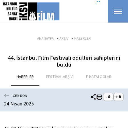
icerigi atla
=""
ANA SAYFA
ARŞİV
HABERLER
44. İstanbul Film Festivali ödülleri sahiplerini
buldu
HABERLER
FESTİVAL ARŞİVİ
E-KATALOGLAR
GERİ DÖN
24 Nisan 2025