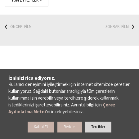
TÜM ETİKETLER >
ÖNCEKİ FİLM
SONRAKİ FİLM
İzninizi rica ediyoruz.
Kullanıcı deneyimini iyileştirmek için internet sitemizde çerezler
kullanıyoruz. Sağdaki butonlar aracılığıyla tüm çerezlerin
kullanımına izin verebilir veya tercihlere giderek kullanmak
istediklerinizi işaretleyebilirsiniz. Ayrıntılı bilgi için
Çerez
Aydınlatma Metni
'ni inceleyebilirsiniz.
Kabul Et
Reddet
Tercihler