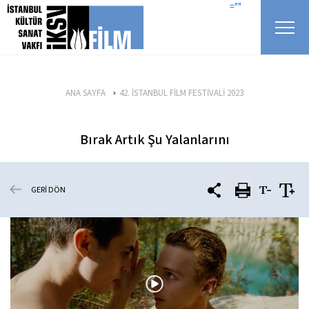
icerigi atla
=""
ANA SAYFA
42. İSTANBUL FİLM FESTİVALİ 2023
Bırak Artık Şu Yalanlarını
GERİ DÖN