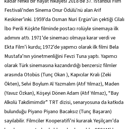
kadar renkli bir hayat hikâyesi 2018'de 37. İstanbul Film
Festivali'nden Sinema Onur Ödülü'nü alan Arif
Keskiner’inki. 1959’da Osman Nuri Ergün’ün çektiği Cilalı
İbo Perili Köşkte filminde postacı rolüyle sinemaya ilk
adımını attı. 1971’de sinemacı olmaya karar verdi ve
Ekta Film’i kurdu; 1972’de yapımcı olarak ilk filmi Bela
Mustafa’nın yönetmenliğini Fevzi Tuna yaptı. Yapımcı
olarak Türk sinemasına kazandırdığı benzersiz filmler
arasında Otobüs (Tunç Okan ), Kapıcılar Kralı (Zeki
Ökten), Selvi Boylum Al Yazmalım (Atıf Yılmaz), Maden
(Yavuz Özkan), Köşeyi Dönen Adam (Atıf Yılmaz), “Bay
Alkolü Takdimimdir” TRT dizisi, senaryosuna da katkıda
bulunduğu Piyano Piyano Bacaksız (Tunç Başaran)
sayılabilir. Filmciler Kooperatifi’ni kurarak Yeşilçam’da