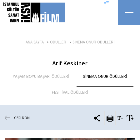
icerigi atla
=""
ANA SAYFA
ÖDÜLLER
SİNEMA ONUR ÖDÜLLERİ
Arif Keskiner
YAŞAM BOYU BAŞARI ÖDÜLLERİ
SİNEMA ONUR ÖDÜLLERİ
FESTİVAL ÖDÜLLERİ
GERİ DÖN