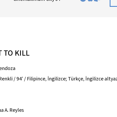
 TO KILL
Mendoza
nkli / 94’ / Filipince, İngilizce; Türkçe, İngilizce altyaz
a A. Reyles