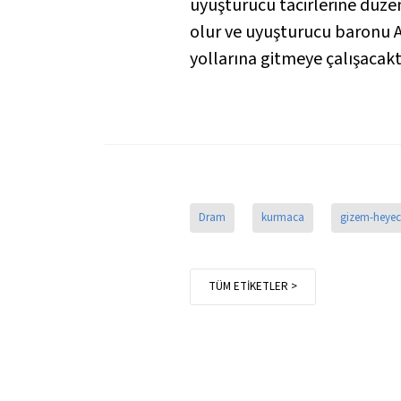
uyuşturucu tacirlerine düzen
olur ve uyuşturucu baronu Abel
yollarına gitmeye çalışacaktı
Dram
kurmaca
gizem-heyec
TÜM ETİKETLER >