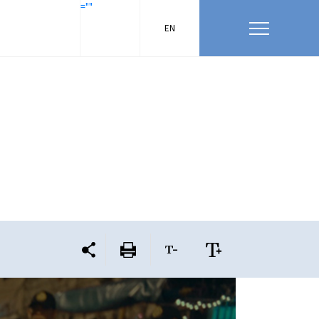
=""
EN