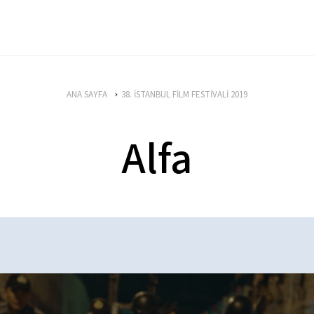
ANA SAYFA
38. İSTANBUL FİLM FESTİVALİ 2019
Alfa