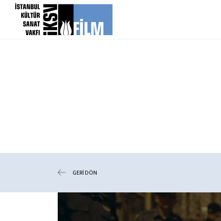
icerigi atla
GERİ DÖN