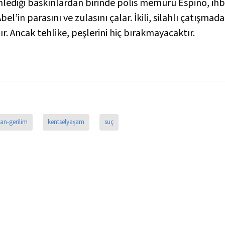
lediği baskınlardan birinde polis memuru Espino, ihbar
’in parasını ve zulasını çalar. İkili, silahlı çatışmadan
r. Ancak tehlike, peşlerini hiç bırakmayacaktır.
an-gerilim
kentselyaşam
suç