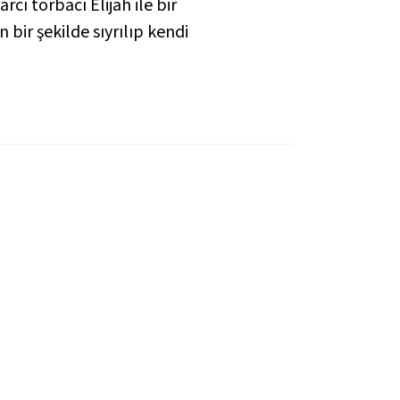
cı torbacı Elijah ile bir
 bir şekilde sıyrılıp kendi