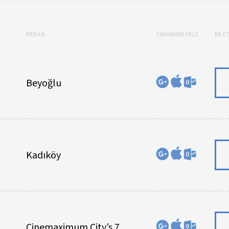
MEKAN
TAKVİMİNE EKLE
BİLET
Beyoğlu
Kadıköy
Cinemaximum City’s 7