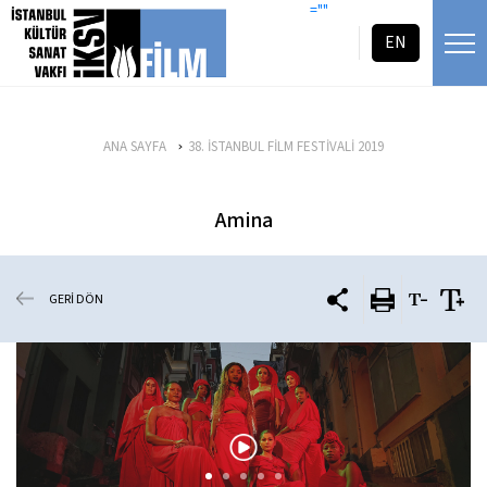
icerigi atla
=""
EN
ANA SAYFA
38. İSTANBUL FİLM FESTİVALİ 2019
Amina
GERİ DÖN