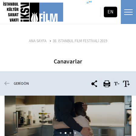
icerigi atla
=""
EN
ANA SAYFA
38. İSTANBUL FİLM FESTİVALİ 2019
Canavarlar
GERİ DÖN