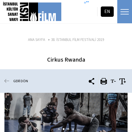
icerigi atla
=""
EN
ANA SAYFA
38. İSTANBUL FİLM FESTİVALİ 2019
Cirkus Rwanda
GERİ DÖN