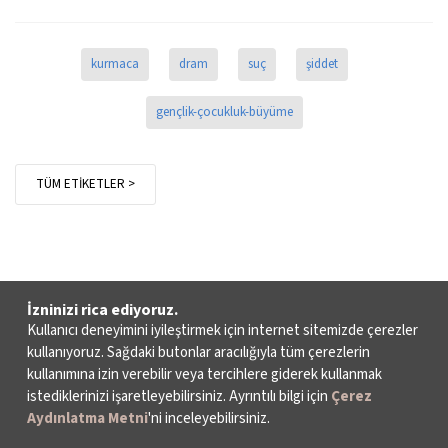
kurmaca
dram
suç
şiddet
gençlik-çocukluk-büyüme
TÜM ETİKETLER >
İzninizi rica ediyoruz.
Kullanıcı deneyimini iyileştirmek için internet sitemizde çerezler
kullanıyoruz. Sağdaki butonlar aracılığıyla tüm çerezlerin
kullanımına izin verebilir veya tercihlere giderek kullanmak
istediklerinizi işaretleyebilirsiniz. Ayrıntılı bilgi için
Çerez
Aydınlatma Metni
'ni inceleyebilirsiniz.