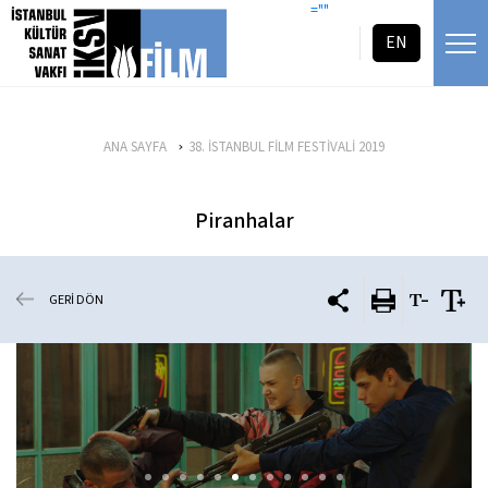
icerigi atla
=""
EN
ANA SAYFA
38. İSTANBUL FİLM FESTİVALİ 2019
Piranhalar
GERİ DÖN