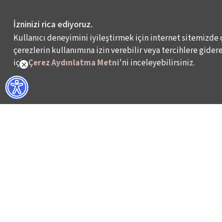
İzninizi rica ediyoruz.
Kullanıcı deneyimini iyileştirmek için internet sitemizde 
çerezlerin kullanımına izin verebilir veya tercihlere giderek
için
Çerez Aydınlatma Metni
'ni inceleyebilirsiniz.
NELER YAPIYORUZ?
BİZ KİMİZ?
İSTANBUL FİLM FESTİVALİ
HAKKIMIZDA
İSTANBUL MÜZİK FESTİVALİ
FAALİYET RAPORL
İSTANBUL CAZ FESTİVALİ
İKSV’DE ÇALIŞMA
İSTANBUL BİENALİ
BASIN
İSTANBUL TİYATRO FESTİVALİ
ARŞİV
FİLMEKİMİ
BİZE ULAŞIN
SALON İKSV