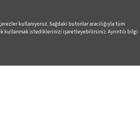
çerezler kullanıyoruz. Sağdaki butonlar aracılığıyla tüm
 kullanmak istediklerinizi işaretleyebilirsiniz. Ayrıntılı bilgi
DESTEKLERİNİZİ BEKLİYORUZ
LALE KART ÜYELİK PROGRAMI
ARI
SPONSORLUK PROGRAMI
K
BAĞIŞ OLANAKLARI
KURUMSAL SATIŞ
BİENALE KİŞİSEL DESTEK