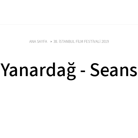
ANA SAYFA
38. İSTANBUL FİLM FESTİVALİ 2019
Yanardağ - Seans