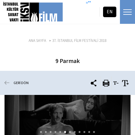
icerigi atla
=""
EN
ANA SAYFA
37. İSTANBUL FİLM FESTİVALİ 2018
9 Parmak
GERİ DÖN