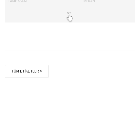
TARİH&SAAT
MEKAN
TA
TÜM ETİKETLER >