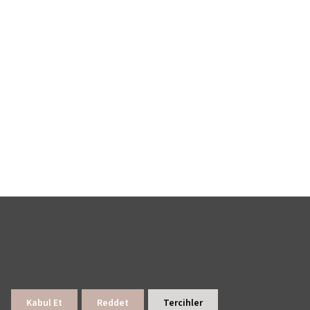
Kabul Et
Reddet
Tercihler