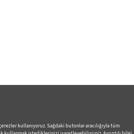
çerezler kullanıyoruz. Sağdaki butonlar aracılığıyla tüm
 kullanmak istediklerinizi işaretleyebilirsiniz. Ayrıntılı bilgi