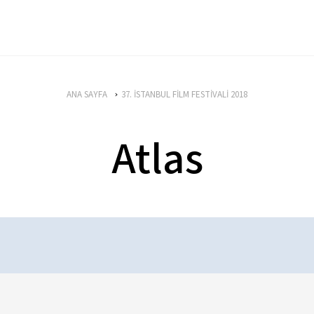
ANA SAYFA
37. İSTANBUL FİLM FESTİVALİ 2018
Atlas