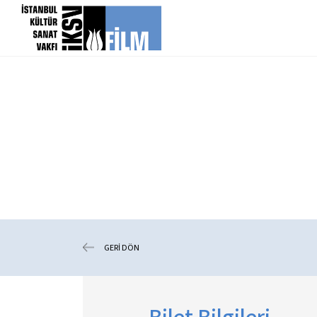
icerigi atla
GERİ DÖN