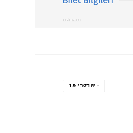
Bilet Bilgileri
TARİH&SAAT
TÜM ETİKETLER >