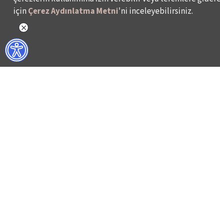
için
Çerez Aydınlatma Metni
'ni inceleyebilirsiniz.
NELER YAPIYORUZ?
BİZ KİMİZ?
İSTANBUL FİLM FESTİVALİ
HAKKIMIZDA
İSTANBUL MÜZİK FESTİVALİ
FAALİYET RAPORL
İSTANBUL CAZ FESTİVALİ
İKSV’DE ÇALIŞMA
İSTANBUL BİENALİ
BASIN
İSTANBUL TİYATRO FESTİVALİ
ARŞİV
FİLMEKİMİ
BİZE ULAŞIN
SALON İKSV
VENEDİK BİENALİ TÜRKİYE PAVYONU
LEYLA GENCER ŞAN YARIŞMASI