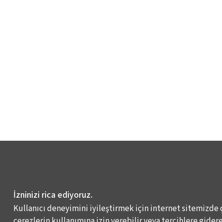
İzninizi rica ediyoruz.
Kullanıcı deneyimini iyileştirmek için internet sitemizde 
çerezlerin kullanımına izin verebilir veya tercihlere giderek