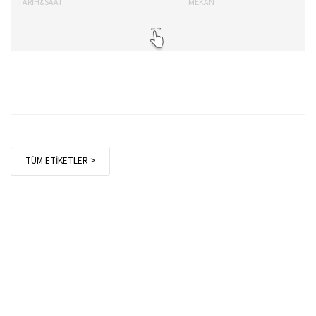
TARİH&SAAT
MEKAN
TA
TÜM ETİKETLER >