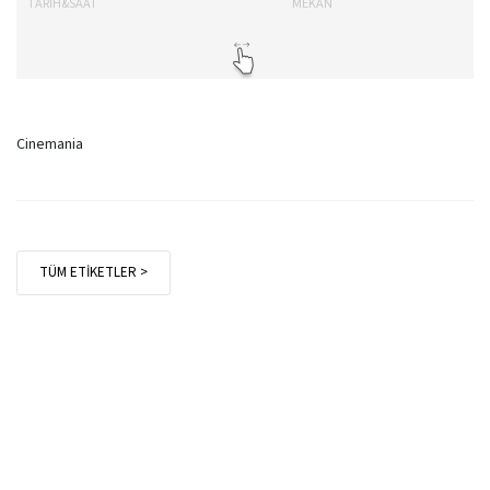
TARİH&SAAT
MEKAN
TA
Cinemania
TÜM ETİKETLER >