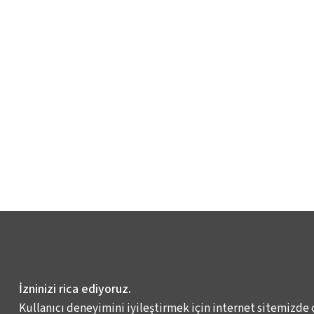
İzninizi rica ediyoruz.
Kullanıcı deneyimini iyileştirmek için internet sitemizde 