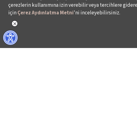
çerezlerin kullanımına izin verebilir veya tercihlere giderek
için
Çerez Aydınlatma Metni
'ni inceleyebilirsiniz.
NELER YAPIYORUZ?
BİZ KİMİZ?
İSTANBUL FİLM FESTİVALİ
HAKKIMIZDA
İSTANBUL MÜZİK FESTİVALİ
FAALİYET RAPORL
İSTANBUL CAZ FESTİVALİ
İKSV’DE ÇALIŞMA
İSTANBUL BİENALİ
BASIN
İSTANBUL TİYATRO FESTİVALİ
ARŞİV
FİLMEKİMİ
BİZE ULAŞIN
SALON İKSV
VENEDİK BİENALİ TÜRKİYE PAVYONU