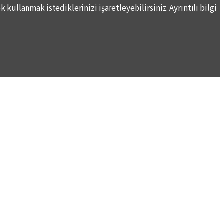
 kullanmak istediklerinizi işaretleyebilirsiniz. Ayrıntılı bilgi
DESTEKLERİNİZİ BEKLİYORUZ
LALE KART ÜYELİK PROGRAMI
ARI
SPONSORLUK PROGRAMI
K
BAĞIŞ OLANAKLARI
KURUMSAL SATIŞ
BİENALE KİŞİSEL DESTEK