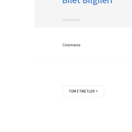
Bilet Bilgileri
TARİH&SAAT
Cinemania
TÜM ETİKETLER >