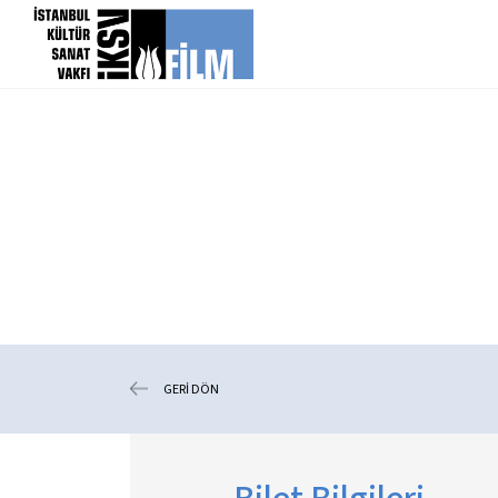
icerigi atla
GERİ DÖN