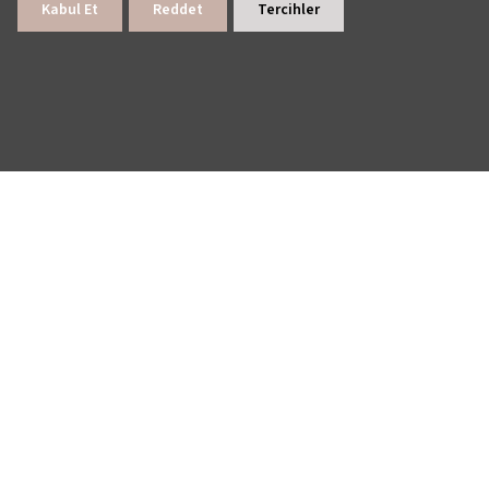
Kabul Et
Reddet
Tercihler
> E-BÜLTENE KAYDOL