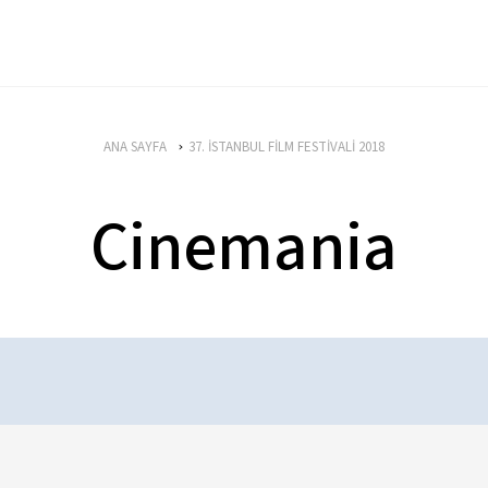
ANA SAYFA
37. İSTANBUL FİLM FESTİVALİ 2018
Cinemania