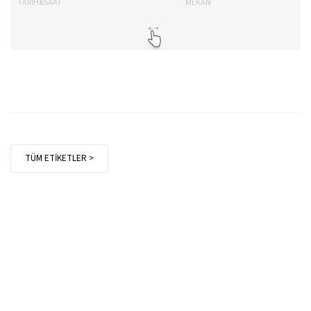
TARİH&SAAT
MEKAN
TA
TÜM ETİKETLER >